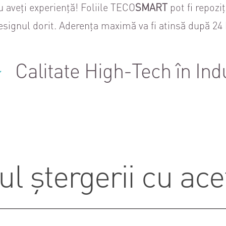
u aveți experiență! Foliile TECO
SMART
pot fi repozi
Designul dorit. Aderența maximă va fi atinsă după 24 h
Calitate High-Tech în Ind
ul ștergerii cu ac