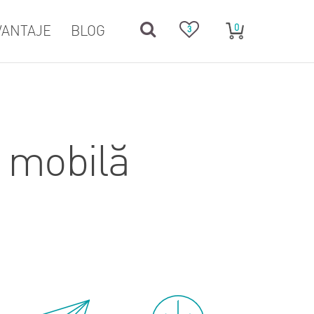
0
VANTAJE
BLOG
3
t mobilă