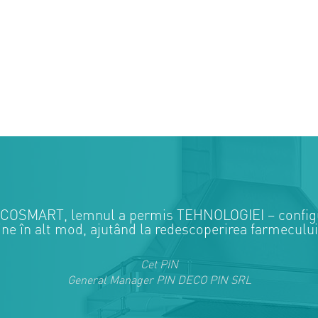
r TECOSMART, lemnul a permis TEHNOLOGIEI – conf
ne în alt mod, ajutând la redescoperirea farmecului 
Cet PIN
General Manager PIN DECO PIN SRL