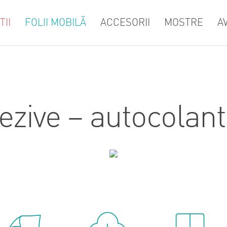
II
FOLII MOBILĂ
ACCESORII
MOSTRE
A
dezive – autocolan