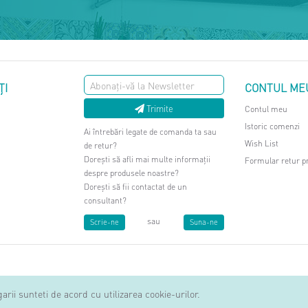
ŢI
CONTUL ME
Trimite
Contul meu
Istoric comenzi
Ai întrebări legate de comanda ta sau
Wish List
de retur?
Dorești să afli mai multe informații
Formular retur p
despre produsele noastre?
Dorești să fii contactat de un
consultant?
sau
Scrie-ne
Suna-ne
arii sunteti de acord cu utilizarea cookie-urilor.